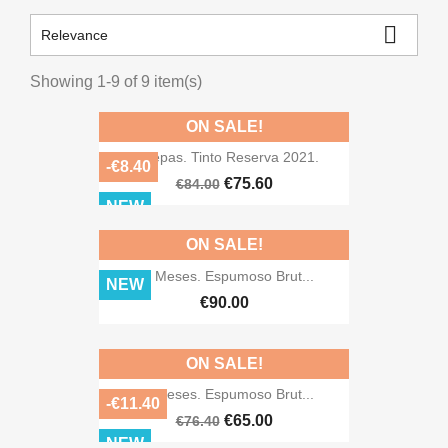

Relevance
Showing 1-9 of 9 item(s)
ON SALE!
9 Cepas. Tinto Reserva 2021.
-€8.40
€75.60
€84.00
NEW
ON SALE!
30 Meses. Espumoso Brut...
NEW
€90.00
ON SALE!
12 Meses. Espumoso Brut...
-€11.40
€65.00
€76.40
NEW