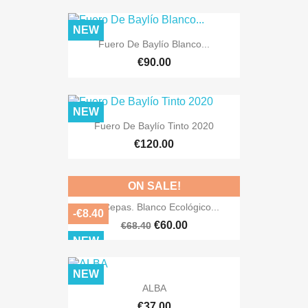
NEW
Fuero De Baylío Blanco...
€90.00
NEW
Fuero De Baylío Tinto 2020
€120.00
ON SALE!
12 Cepas. Blanco Ecológico...
-€8.40
€60.00
€68.40
NEW
NEW
ALBA
€37.00