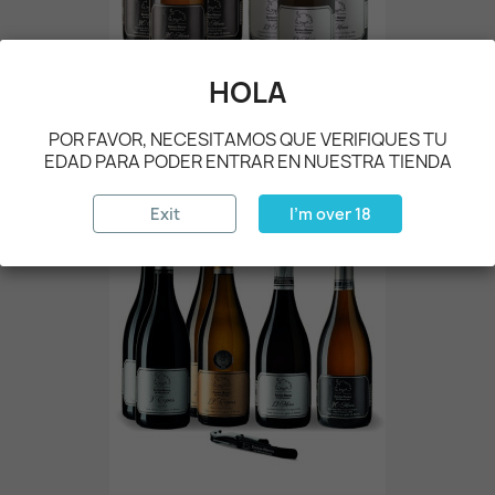
HOLA
CAJA SURTIDA ESPUMOSOS
POR FAVOR, NECESITAMOS QUE VERIFIQUES TU
€70.50
EDAD PARA PODER ENTRAR EN NUESTRA TIENDA
Exit
I'm over 18
NEW