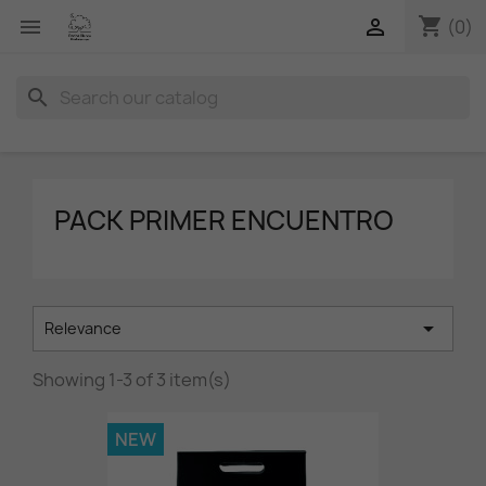
shopping_cart


(0)
search
PACK PRIMER ENCUENTRO

Relevance
Showing 1-3 of 3 item(s)
NEW