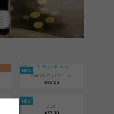
NEW
Quick view

..
Fuero De Baylío Blanco...
€90.00
NEW
Quick view

CENIT
€37.00