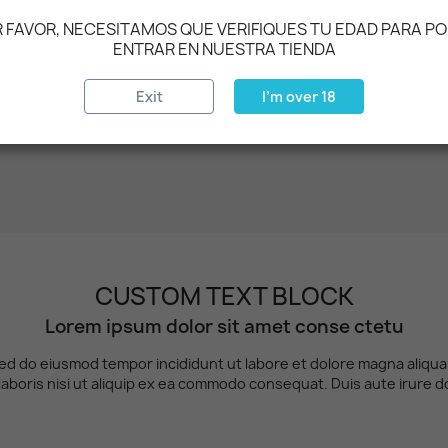
 FAVOR, NECESITAMOS QUE VERIFIQUES TU EDAD PARA P
ENTRAR EN NUESTRA TIENDA
Exit
I'm over 18
CUSTOM TEXT BLOCK
Lorem ipsum dolor sit amet conse ctetu
 sed do eiusmod tempor incididunt ut labore et dolore magna aliqu
laboris nisi ut aliquip ex ea commodo consequat. Duis aute irure d