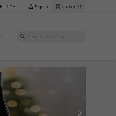
shopping_cart


Basket
(0)
EUR €
Sign in
search
G
