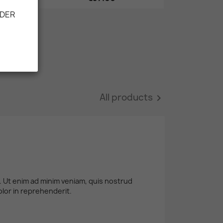
ODER
All products

a. Ut enim ad minim veniam, quis nostrud
olor in reprehenderit.