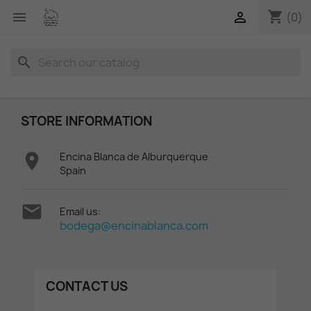
shopping_cart


(0)
search
STORE INFORMATION

Encina Blanca de Alburquerque
Spain

Email us:
bodega@encinablanca.com
CONTACT US