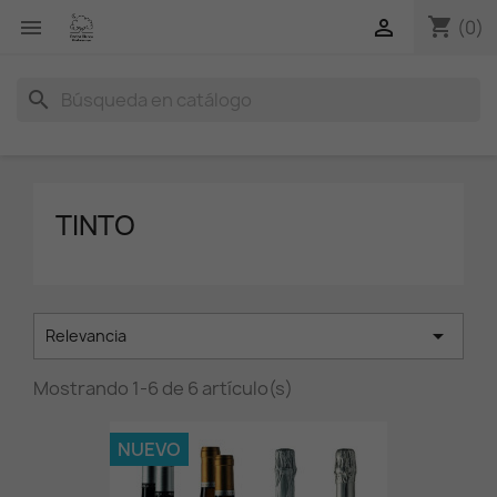
shopping_cart


(0)
search
TINTO

Relevancia
Mostrando 1-6 de 6 artículo(s)
NUEVO