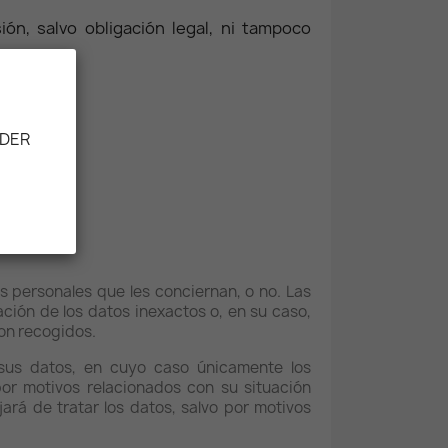
ón, salvo obligación legal, ni tampoco
ODER
 personales que les conciernan, o no. Las
ación de los datos inexactos o, en su caso,
ron recogidos.
e sus datos, en cuyo caso únicamente los
or motivos relacionados con su situación
ará de tratar los datos, salvo por motivos