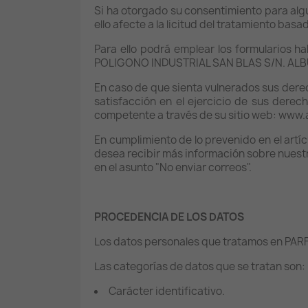
Si ha otorgado su consentimiento para algu
ello afecte a la licitud del tratamiento basa
Para ello podrá emplear los formularios ha
POLIGONO INDUSTRIAL SAN BLAS S/N. ALBU
En caso de que sienta vulnerados sus dere
satisfacción en el ejercicio de sus dere
competente a través de su sitio web: www.
En cumplimiento de lo prevenido en el artíc
desea recibir más información sobre nuestro
en el asunto "No enviar correos".
PROCEDENCIA DE LOS DATOS
Los datos personales que tratamos en PA
Las categorías de datos que se tratan son:
Carácter identificativo.