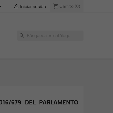
shopping_cart


Carrito
(0)
Iniciar sesión
search
016/679 DEL PARLAMENTO