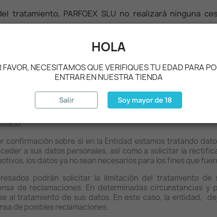
el tratamiento, PARFOEX SLU no realizará ninguna cesi
HOLA
guientes derechos:
 FAVOR, NECESITAMOS QUE VERIFIQUES TU EDAD PARA P
os personales.
ENTRAR EN NUESTRA TIENDA
upresión.
ratamiento.
Salir
Soy mayor de 18
estado.
r confirmación sobre si en la Entidad estamos tratando datos
der a sus datos personales, así como a solicitar la rectific
motivos, los datos ya no sean necesarios para los fines que fue
eresados podrán solicitar la limitación del tratamiento d
fensa de reclamaciones. En determinadas circunstancias y p
se al tratamiento de sus datos. En este caso, la entidad, dej
fensa de posibles reclamaciones.