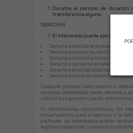
Durante el periodo de duración d
transferencia alguna.
DERECHOS
El interesado puede ejercer los si
POR
Derecho a solicitar el acceso a sus dat
Derecho a solicitar su rectificación o s
Derecho a solicitar la limitación de su t
Derecho a oponerse al tratamiento.
Derecho a la portabilidad de los datos.
Derecho a retirar el consentimiento pr
Cualquier persona tiene derecho a obtene
personas interesadas tienen derecho a acce
solicitar su supresión cuando, entre otros 
En determinadas circunstancias, los int
conservaremos para el ejercicio o la de
particular, los interesados podrán oponer
legítimos imperiosos, o el ejercicio o la de