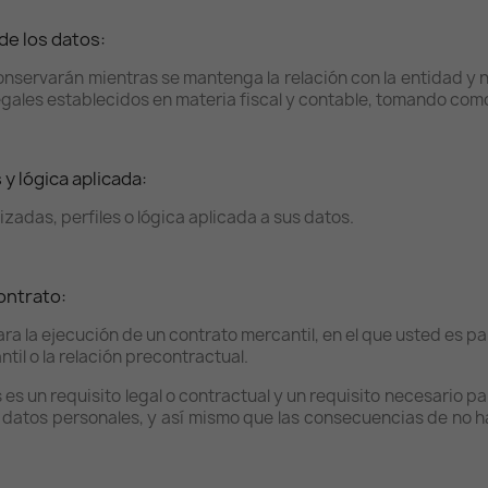
de los datos:
servarán mientras se mantenga la relación con la entidad y no 
gales establecidos en materia fiscal y contable, tomando como
y lógica aplicada:
das, perfiles o lógica aplicada a sus datos.
ontrato:
ra la ejecución de un contrato mercantil, en el que usted es par
til o la relación precontractual.
 un requisito legal o contractual y un requisito necesario para
os datos personales, y así mismo que las consecuencias de no 