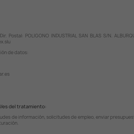
Dir. Postal: POLIGONO INDUSTRIAL SAN BLAS S/N. ALBURQ
x.slu
ión de datos:
ar.es
d/es del tratamiento:
tudes de información, solicitudes de empleo, enviar presupuest
turación.