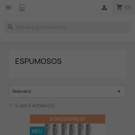
shopping_cart


(0)
search
ESPUMOSOS

Relevanz
1 - 5 von 5 Artikel(n)
SONDERPREIS!
NEU