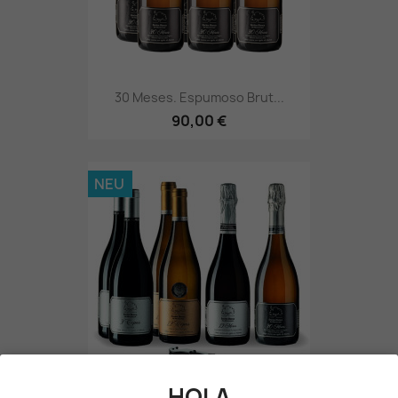
30 Meses. Espumoso Brut...
90,00 €
NEU
HOLA