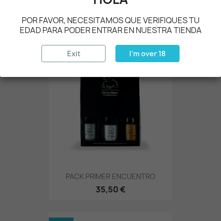
CAJA SURTIDA
74,50 €
POR FAVOR, NECESITAMOS QUE VERIFIQUES TU
EDAD PARA PODER ENTRAR EN NUESTRA TIENDA
NEU
Exit
I'm over 18
PACK PRIMER ENCUENTRO
35,50 €